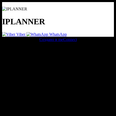
IPLANNER
Viber
WhatsApp
Создано в meConnect
речевая аналитика
сквозная аналитика