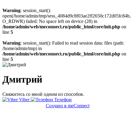
Warning
: session_start():
open(/home/admin/tmp/sess_4084d9c8f03ae2ff2650c172d05fc84b,
O_RDWR) failed: No space left on device (28) in
/home/admin/web/meconnect.ru/public_html/core/init.php
on
line
5
Warning
: session_start(): Failed to read session data: files (path:
/home/admin/tmp) in
/home/admin/web/meconnect.ru/public_html/core/init.php
on
line
5
Дмитрий
Свяжитесь со мной одним из способов.
Viber
Телефон
Создано в meConnect