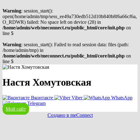
Warning
: session_start():
open(/home/admin/tmp/sess_ee49a730edb512d10b840b8f6a66cf6a,
O_RDWR) failed: No space left on device (28) in
/home/admin/web/meconnect.ru/public_html/core/init.php
on
line
5
Warning
: session_start(): Failed to read session data: files (path:
/home/admin/tmp) in
/home/admin/web/meconnect.ru/public_html/core/init.php
on
line
5
Настя Хомутовская
Вконтакте
Viber
WhatsApp
Telegram
Мой сайт
Создано в meConnect
речевая аналитика
сквозная аналитика