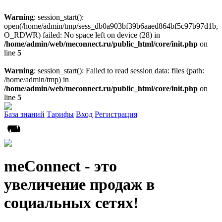
Warning
: session_start():
open(/home/admin/tmp/sess_db0a903bf39b6aaed864bf5c97b97d1b,
O_RDWR) failed: No space left on device (28) in
/home/admin/web/meconnect.ru/public_html/core/init.php
on
line
5
Warning
: session_start(): Failed to read session data: files (path:
/home/admin/tmp) in
/home/admin/web/meconnect.ru/public_html/core/init.php
on
line
5
База знаний
Тарифы
Вход
Регистрация
meConnect - это
увеличение продаж в
социальных сетях!