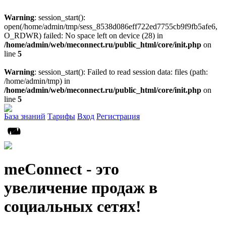
Warning
: session_start():
open(/home/admin/tmp/sess_8538d086eff722ed7755cb9f9fb5afe6,
O_RDWR) failed: No space left on device (28) in
/home/admin/web/meconnect.ru/public_html/core/init.php
on
line
5
Warning
: session_start(): Failed to read session data: files (path:
/home/admin/tmp) in
/home/admin/web/meconnect.ru/public_html/core/init.php
on
line
5
База знаний
Тарифы
Вход
Регистрация
meConnect - это
увеличение продаж в
социальных сетях!