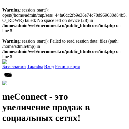
Warning
: session_start():
open(/home/admin/tmp/sess_44fa6dc2fb9e36e74c78d969630d84b5,
O_RDWR) failed: No space left on device (28) in
/home/admin/web/meconnect.ru/public_html/core/init.php
on
line
5
Warning
: session_start(): Failed to read session data: files (path:
/home/admin/tmp) in
/home/admin/web/meconnect.ru/public_html/core/init.php
on
line
5
База знаний
Тарифы
Вход
Регистрация
meConnect - это
увеличение продаж в
социальных сетях!