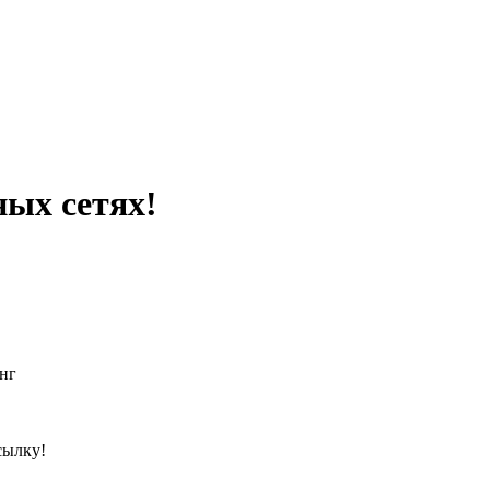
ных сетях!
нг
сылку!