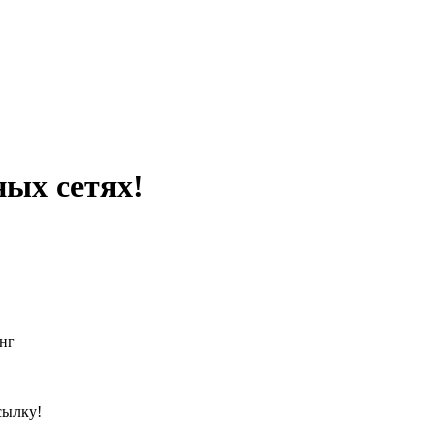
ных сетях!
нг
сылку!