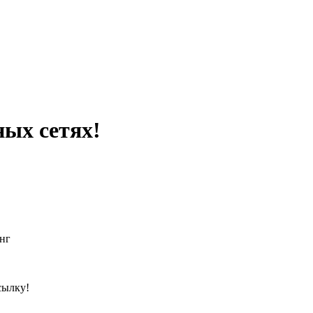
ных сетях!
нг
сылку!