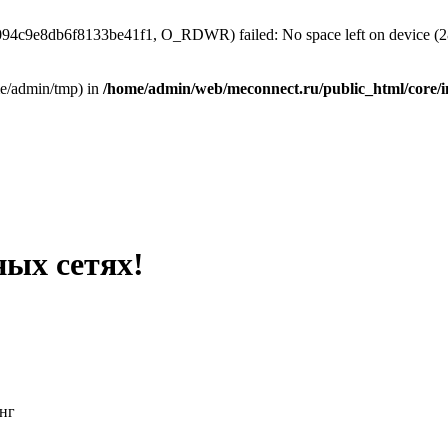
6094c9e8db6f8133be41f1, O_RDWR) failed: No space left on device (2
home/admin/tmp) in
/home/admin/web/meconnect.ru/public_html/core/i
ных сетях!
нг