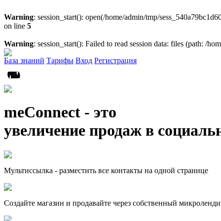
Warning
: session_start(): open(/home/admin/tmp/sess_540a79bc1d
on line
5
Warning
: session_start(): Failed to read session data: files (path: /
База знаний
Тарифы
Вход
Регистрация
meConnect - это
увеличение продаж в социаль
Мультиссылка - разместить все контакты на одной странице
Создайте магазин и продавайте через собственный микроленди