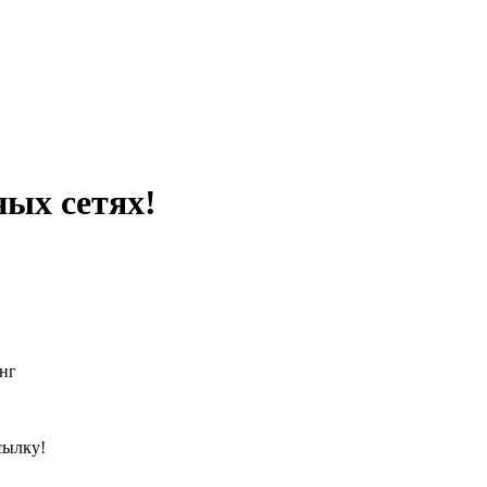
ных сетях!
нг
сылку!