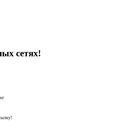
ных сетях!
нг
сылку!