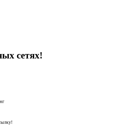
ных сетях!
нг
сылку!