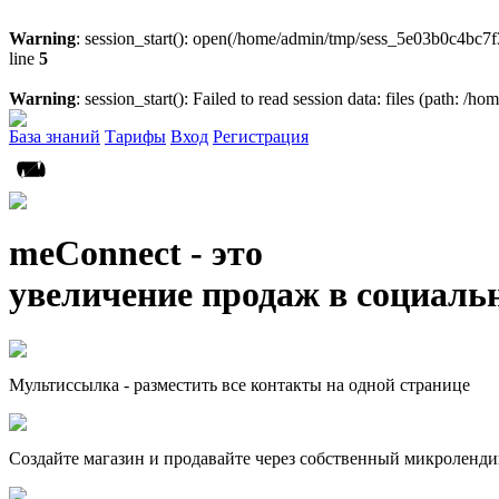
Warning
: session_start(): open(/home/admin/tmp/sess_5e03b0c4bc7
line
5
Warning
: session_start(): Failed to read session data: files (path: /
База знаний
Тарифы
Вход
Регистрация
meConnect - это
увеличение продаж в социаль
Мультиссылка - разместить все контакты на одной странице
Создайте магазин и продавайте через собственный микроленди