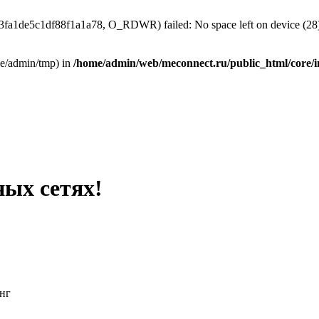
f3fa1de5c1df88f1a1a78, O_RDWR) failed: No space left on device (28
home/admin/tmp) in
/home/admin/web/meconnect.ru/public_html/core/i
ных сетях!
нг