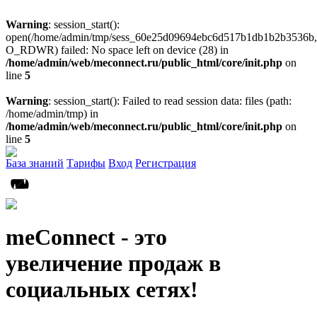
Warning
: session_start():
open(/home/admin/tmp/sess_60e25d09694ebc6d517b1db1b2b3536b,
O_RDWR) failed: No space left on device (28) in
/home/admin/web/meconnect.ru/public_html/core/init.php
on
line
5
Warning
: session_start(): Failed to read session data: files (path:
/home/admin/tmp) in
/home/admin/web/meconnect.ru/public_html/core/init.php
on
line
5
База знаний
Тарифы
Вход
Регистрация
meConnect - это
увеличение продаж в
социальных сетях!