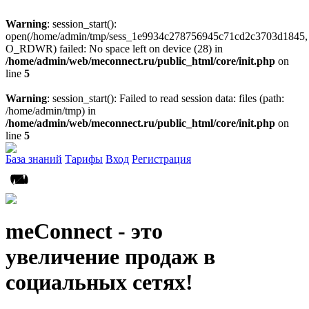
Warning
: session_start():
open(/home/admin/tmp/sess_1e9934c278756945c71cd2c3703d1845,
O_RDWR) failed: No space left on device (28) in
/home/admin/web/meconnect.ru/public_html/core/init.php
on
line
5
Warning
: session_start(): Failed to read session data: files (path:
/home/admin/tmp) in
/home/admin/web/meconnect.ru/public_html/core/init.php
on
line
5
База знаний
Тарифы
Вход
Регистрация
meConnect - это
увеличение продаж в
социальных сетях!