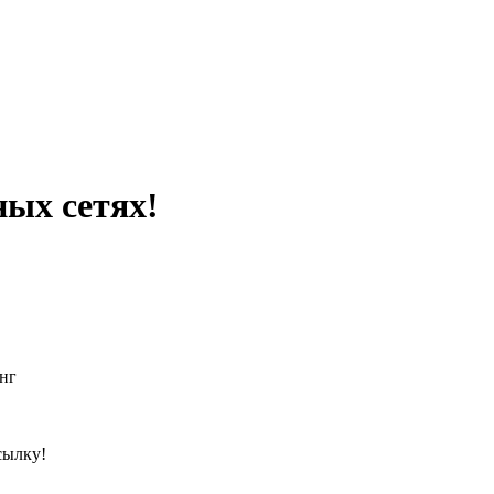
ных сетях!
нг
сылку!