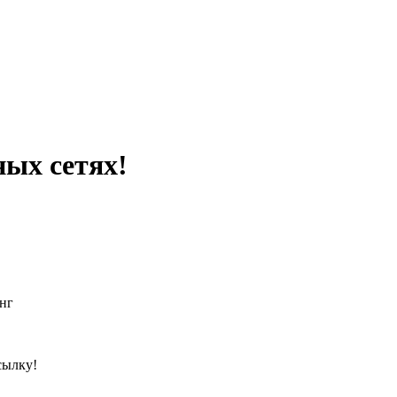
ных сетях!
нг
сылку!