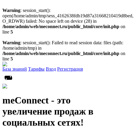
Warning
: session_start():
open(/home/admin/tmp/sess_4162638fdb19d87a31668210419d8bed,
O_RDWR) failed: No space left on device (28) in
/home/admin/web/meconnect.ru/public_html/core/init.php
on
line
5
Warning
: session_start(): Failed to read session data: files (path:
/home/admin/tmp) in
/home/admin/web/meconnect.ru/public_html/core/init.php
on
line
5
База знаний
Тарифы
Вход
Регистрация
meConnect - это
увеличение продаж в
социальных сетях!